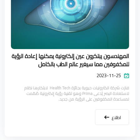
المهندسون يبتكرون عين إلكترونية يمكنها إعادة الرؤية
للمكفوفين مما سيغير عالم الطب بالكامل
2023-11-25
فازت شركة الكترونيات حيوية بجائزة Health Tech لابتكارها نظام
لاستعادة البصر يُدعى Prima وهو تقنية رؤية إلكترونية صُمّمت
لمساعدة المكفوفين على الرؤية من جديد.
اطلاع