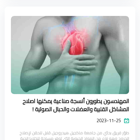
المهندسون يطورون أنسجة صناعية يمكنها اصلاح
المشاكل القلبية والعضلات والحبال الصوتية !
2023-11-25
طوّر فريق بحثي من جامعة ماكجيل هيدروجيل قابل للحقن لإصلاح
الجروح وهو نوع من المواد الحيوية التي توفر مساحة للخلايا الحية