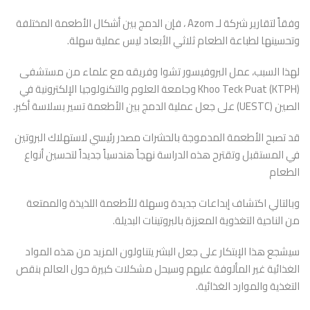
وفقاً لتقارير شركة لـ Azom ، فإن الدمج بين أشكال الأطعمة المختلفة
وتحسينها لطباعة الطعام ثلاثي الأبعاد ليس عملية سهلة.
لهذا السبب، عمل البروفيسور تشوا وفريقه مع علماء من مستشفى
Khoo Teck Puat (KTPH) وجامعة العلوم والتكنولوجيا الإلكترونية في
الصين (UESTC) على جعل عملية الدمج بين الأطعمة تسير بسلاسة أكبر.
قد تصبح الأطعمة المدموجة بالحشرات مصدر رئيسي لاستهلاك البروتين
في المستقبل وتقترح هذه الدراسة نهجاً هندسياً جديداً لتحسين أنواع
الطعام
وبالتالي اكتشاف إبداعات جديدة وسهلة للأطعمة اللذيذة والممتعة
من الناحية التغذوية المعززة بالبروتينات البديلة.
سيشجع هذا الإبتكار على جعل البشر يتناولون المزيد من هذه المواد
الغذائية غير المألوفة عليهم وسيحل مشكلات كبيرة حول العالم بنقص
التغذية والموارد الغذائية.