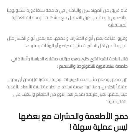
قام فريق من المهندسين والباحثين في جامعة سنغافورة للتكنولوجيا
والتصميم بالبحث عن طرق للتعامل مع مشكلات الإمدادات الغذائية
المستقبلية
وقرروا طباعة بعض أنواع الحشرات و دمجها مع بعض أنواع الخضار مثل
الجزر بدلاً من اكل الحشرات مثل الصراصير أو اليرقات بمفردها.
قال الباحث تشوا تشي كاي وهو مؤلف مشارك للدراسة وأستاذ في
جامعة سنغافورة للتكنولوجيا والتصميم :
“إن مظهر وطعم مثل هذه البروتينات البديلة (الحشرات) يُمكن أن يكون
مقلقاً للكثيرين، وهنا تبرز اهمية استخدام الطباعة ثلاثية الأبعاد للأغذية
حيث يمكنها تغيير طريقة تقديم هذا النوع من الطعام والتغلب على
التقاليد فيه”
دمج الأطعمة والحشرات مع بعضها
ليس عملية سهلة !