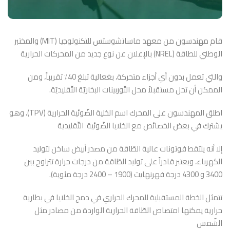
قام مهندسون من معهد ماساتشوستس للتكنولوجيا (MIT) والمختبر
الوطني للطاقة (NREL) بالإعلان عن نوع جديد من المحركات الحرارية
والتي تعمل بدون أي أجزاء متحركة، بغعالية تبلغ 40٪ تقريباً، ومن
الممكن أن تحل مستقبلاً محل التّوربينات البخاريّة التّقليديّة.
اطلق المهندسون على المحرك اسم الخلية الضّوئية الحرارية (TPV)، وهو
يشترك في بعض الخصائص مع الخلايا الضّوئية التّقليدية
إلا أنه يلتقط فوتونات عالية الطّاقة من مصدر أبيض ساخن لتوليد
الكهرباء، ويعتبر قادراً على توليد الطّاقة من درجات حرارة تتراوح بين
3400 و 4300 درجة فهرنهايت (1900 – 2400 درجة مئوية).
تتمثل الخطة المستقبلية للمحرك الحراري في دمج الخلايا في بطارية
حرارية يمكنها امتصاص الطّاقة الحرارية الواردة من مصادر مثل
الشّمس