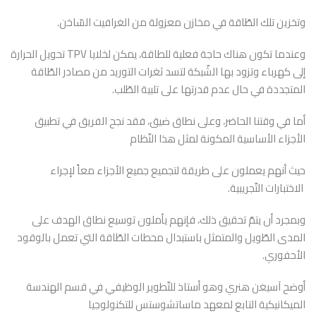
وتخزين تلك الطّاقة في مخازن معزولة من الغرافيت السّاخن.
وعندما تكون هناك حاجة فعلية للطاقة، يمكن لخلايا TPV تحويل الحرارة
إلى كهرباء وتزود بها الشّبكة لتسد ثغرات التوريد من مصادر الطّاقة
المتجددة في حال عدم قدرتها على تلبية الطّلب.
أما في وقتنا الحاضر، وعلى نطاق ضيق، فقد نجح الفريق في تطبيق
الأجزاء الأساسية المكونة لمثل هذا النّظام
حيث أنهم يعملون على طريقة لتجميع جميع الأجزاء معاً لإجراء
الاختبارات التّجريبية.
وبمجرد أن يتمّ تحقيق ذلك، فإنهم يأملون توسيع نطاق الهدف على
المدى الطّويل والمتمثل باستبدال محطات الطّاقة التي تعمل بالوقود
الأحفوري.
أوضح آسيغن هنري وهو أستاذ للتّطوير الوظيفي في قسم الهندسة
الميكانيكية التابع لمعهد ماساتشوستس للتكنولوجيا