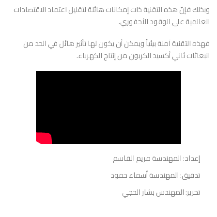
وبذلك فإنّ هذه التقنية ذات إمكانات هائلة لتقليل اعتماد الاقتصادات
العالمية على الوقود الأحفوري.
فهذه التقنية آمنة بيئياً ويمكن أن يكون لها تأثير هائل في الحد من
انبعاثات ثاني أكسيد الكربون من إنتاج الكهرباء.
إعداد: المهندسة مريم القاسم
تدقيق: المهندسة أسماء حمود
تحرير: المهندس بشار الحجي