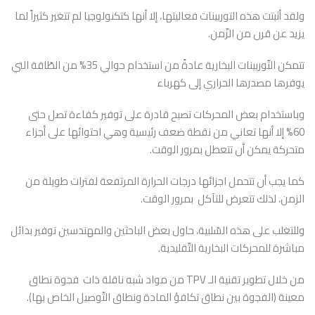
ولقد أثبتت هذه التوربينات فعاليتها، إلا أنها كتكنولوجيا لم تتغير كثيراً لما
يزيد عن قرن من الزّمن.
تتمكن التّوربينات البخارية عادةً من استخدام حوالي 35% من الطّاقة التي
يوفرها مصدرها الحراري إلى كهرباء
وباستخدام بعض المحركات تصبح قادرة على توفير كفاءة تصل حتى
60% إلا أنها تعاني من نقطة ضعف رئيسية وهي احتوائها على أجزاء
متحركة يمكن أن تتعطل بمرور الوقت.
كما يجب أن تتحمل اجزائها درجات الحرارة المرتفعة لفترات طويلة من
الزمن، لذلك تتعرض للتآكل بمرور الوقت.
وللتغلب على هذه السّلبية، حاول بعض الباحثين والمهندسين توفير بدائل
مباشرة للمحركات البخارية التّقليدية.
من خلال تطوير تقنية الـ TPV من مواد شبه ناقلة ذات فجوة نطاق
معينة (الفجوة بين نطاق تكافؤ المادة ونطاق التّوصيل الخاص بها).