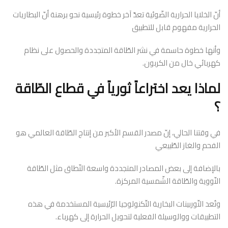
أنّ الخلايا الحرارية الضّوئية تعدّ آخر خطوة رئيسية نحو برهنة أنّ البطاريات
الحرارية مفهوم قابل للتطبيق
وأنها خطوة حاسمة في نشر الطّاقة المتجددة والحصول على نظام
كهربائي خال من الكربون.
لماذا يعد اختراعاً ثورياً في قطاع الطّاقة
؟
في وقتنا الحالي، إنّ مصدر القسم الأكبر من إنتاج الطّاقة العالمي هو
الفحم والغاز الطّبيعي
بالإضافة إلى بعض المصادر المتجددة واسعة النّطاق مثل الطّاقة
النّووية والطّاقة الشّمسية المركزة.
وتُعد التّوربينات البخارية التّكنولوجيا الرّئيسية المستخدمة في هذه
التطبيقات ووالوسيلة الفعلية لتحويل الحرارة إلى كهرباء.