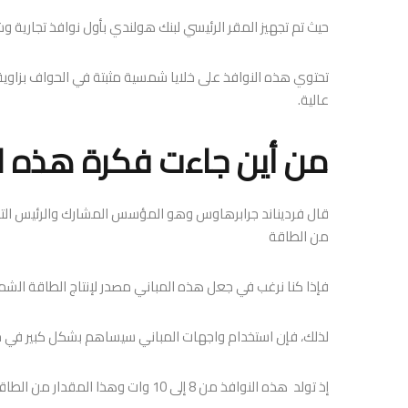
حيث تم تجهيز المقر الرئيسي لبنك هولندي بأول نوافذ تجارية 
تحتوي هذه النوافذ على خلايا شمسية مثبتة في الحواف بزاوي
عالية.
من أين جاءت فكرة هذه ال
قال فرديناند جرابرهاوس وهو المؤسس المشارك والرئيس التنفيذ
من الطاقة
فإذا كنا نرغب في جعل هذه المباني مصدر لإنتاج الطاقة الشمس
لذلك، فإن استخدام واجهات المباني سيساهم بشكل كبير في ج
إذ تولد هذه النوافذ من 8 إلى 10 وات وهذا المقدار من الطاقة يكفي لشحن هاتف ذكي لكل متر مربع”.