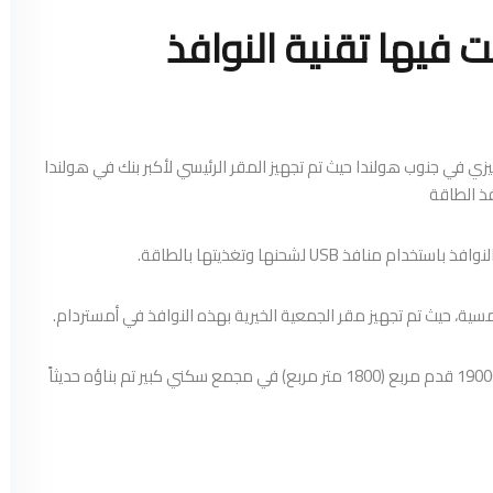
 فيها تقنية النوافذ
ي في جنوب هولندا حيث تم تجهيز المقر الرئيسي لأكبر بنك في هولندا
 USB لشحنها وتغذيتها بالطاقة.
سية، حيث تم تجهيز مقر الجمعية الخيرية بهذه النوافذ في أمستردام.
و الآن شركة فيزي ستبدأ في أول مشروع كبير لها وهو تركيب 19000 قدم مربع (1800 متر مربع) في مجمع سكني كبير تم بناؤه حديثاً