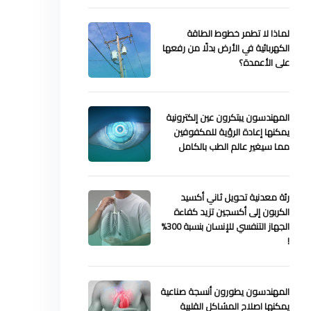
لماذا لا تطمر خطوط الطاقة
الكهربائية في الأرض بدلًا من رفعها
على الأعمدة؟
المهندسون يبتكرون عين إلكترونية
يمكنها إعادة الرؤية للمكفوفين
مما سيغير عالم الطب بالكامل
رئة معدنية تحويل ثاني أكسيد
الكربون إلى أكسجين تزيد كفاءة
الجهاز التنفسي للإنسان بنسبة 300%
!
المهندسون يطورون أنسجة صناعية
يمكنها اصلاح المشاكل القلبية