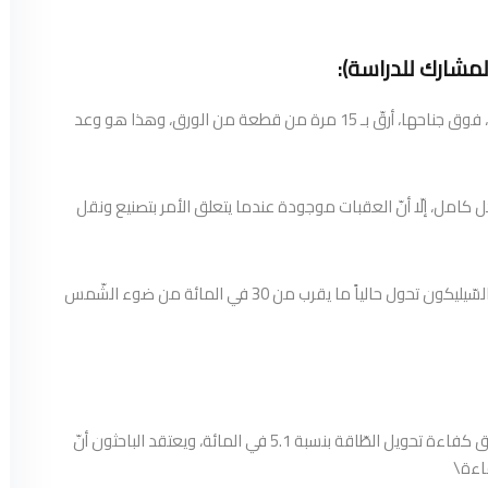
“تخيلْ طائرة بدون طيار ذاتيّة القيادة تعملُ بمجموعة شمسيّة، فوق جناحها، أرقّ بـ 15 مرة من قطعة من الورق، وهذا هو وعد
حثون، حتّى الآن، لإطلاق العنان لإمكانات TMDs بشكل كامل، إلّا أنّ العقبات موجودة عندما يتعلق الأمر بتصنيع ونقل
إنّ المشكلة الرّئيسيّة هي أنّ الألواح الشّمسيّة المصنوعة من السّيليكون تحول حالياً ما يقرب من 30 في المائة من ضوء الشّمس
تقطع هذه المادة شوطاً نحو سد هذه الفجوة من خلال تحقيق كفاءة تحويل الطّاقة بنسبة 5.1 في المائة، ويعتقد الباحثون أنّ