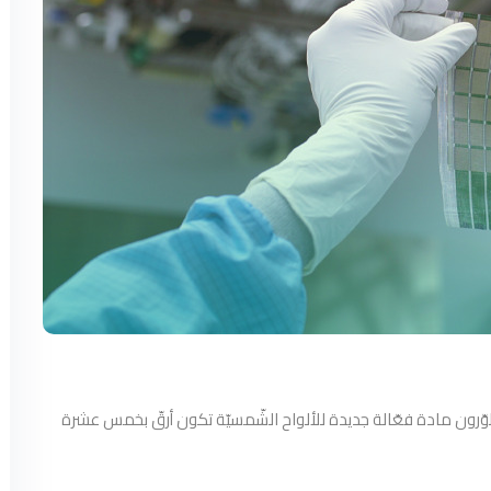
ّرون مادة فعّالة جديدة للألواح الشّمسيّة تكون أرقّ بخمس عشرة