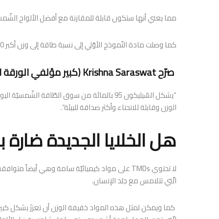
مما يعني أنها ستكون قابلة للمقارنة مع أفضل الألواح الشّمس
كما وصلت مادة النّموذج الأوّلي إلى نسبة طاقة إلى وزن أكبر 100 مرة من أيّ أنظمة TMD تمّ تطويرها حتّى الآن.
صرّح Krishna Saraswat (كبير مؤلفي الورقة البحثيّة):
“يشكل السّيليكون 95 بالمائة من سوق الطّاقة ال
الوزن وقابلة للانحناء وأكثر صداقة للبيئة”.
هل الخلايا الجديدة ضارة با
لا تحتوي TMDs على مواد كيميائيّة سامة وهي أيضاً مت
الّتي تتلامس مع جلد الإنسان.