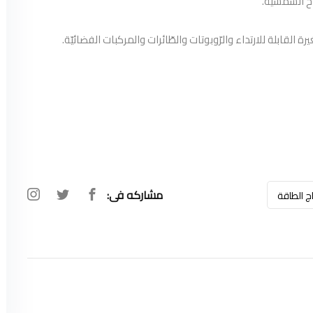
 الشّمسيّة.
القابلة للارتداء والرّوبوتات والطّائرات والمركبات الفضائيّة.
مشاركه فى:
اج الطاقة