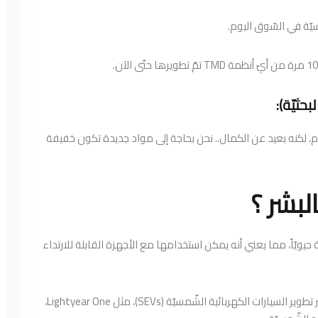
يّة في السّوق اليوم.
شّمسيّة اليوم، لكنه بعيد عن الكمال.. نحن بحاجة إلى مواد جديدة تكون خفيفة
لبشر ؟
وافقة حيويّاً، مما يعني أنه يمكن استخدامها مع الأجهزة القابلة للارتداء
كما ويمكن لمثل هذه المواد خفيفة الوزن أن تعززَ بشكل كبير تطوير السيارات الكهربائية الشّمسيّة (SEVs)، مثل Lightyear One،