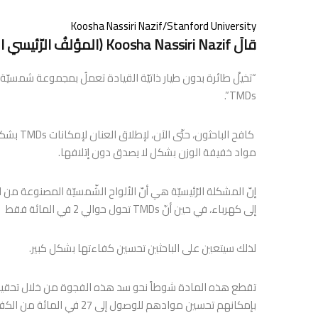
Koosha Nassiri Nazif/Stanford University
قالَ Koosha Nassiri Nazif (المؤلفُ الرّئيسي المشارك للدراسة):
TMDs”.
كافح البا
مواد خفيفة الوزن بشكل لا يصدق دون إتلافها.
إلى كهرباء، في حين أنّ TMDs تحول حوالي 2 في المائة فقط
لذلك سيتعين على الباحثين تحسين كفاءتها بشكل كبير.
بإمكانهم تحسين موادهم للوصول إلى 27 في المائة من الكفاءة\