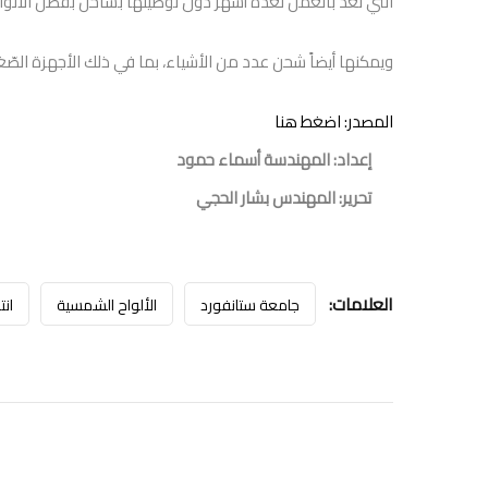
الّتي تعد بالعمل لعدة أشهر دون توصيلها بشاحن بفضل الألواح
ويمكنها أيضاً شحن عدد من الأشياء، بما في ذلك الأجهزة الصّغيرة 
المصدر: اضغط هنا
إعداد: المهندسة أسماء حمود
تحرير: المهندس بشار الحجي
العلامات:
جامعة ستانفورد
الألواح الشمسية
انت