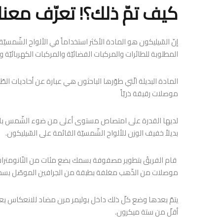
كيف تمّ ذلك؟! تعرّف معنا:
إنّ السّيليكون هو المادة الأكثر استخداماً في الألواح الشّمسيّة
المطلوبة للطائرات والمركبات الفضائيّة والمركبات الكهربائيّة و ح
موصلات رقيقة ذريّاً
لديها القدرة على امتصاص مستوى أعلى من ضوء الشّمس بالمقا
بديلاً خفيف الوزن للألواح الشّمسيّة القائمة على السّيليكون.
موصلات من الذّهب مغلفة بطبقة من الجرافين الموصّل بسم
أقلّ من ستة ميكرون.