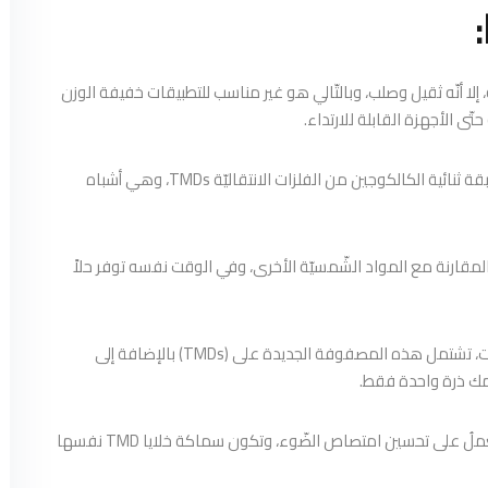
، إلا أنّه ثقيل وصلب، وبالتّالي هو غير مناسب للتطبيقات خفيفة الوزن
تّى الأجهزة القابلة للارتداء.
المادة البديلة الّتي طوّرها الباحثون هي عبارة عن أحاديات الطّبقة ثنائية الكالكوجين من الفلزات الانتقاليّة TMDs، وهي أشباه
رنة مع المواد الشّمسيّة الأخرى، وفي الوقت نفسه توفر حلاً
قام الفريقُ بتطوير مصفوفة بسمك بضع مئات من النّانومترات، تشتمل هذه المصفوفة الجديدة على (TMDs) بالإضافة إلى
ك ذرة واحدة فقط.
يتمّ بعدها وضع كلّ ذلك داخل بوليمر مرن مضاد للانعكاس يعملُ على تحسين امتصاص الضّوء، وتكون سماكة خلايا TMD نفسها