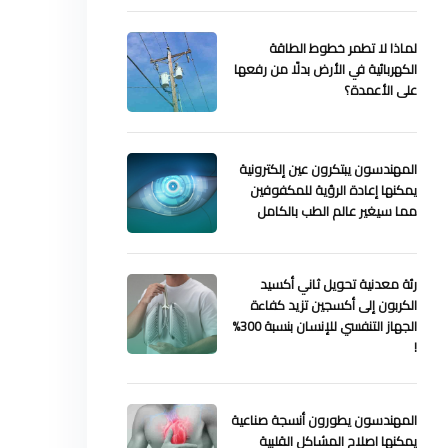
لماذا لا تطمر خطوط الطاقة
الكهربائية في الأرض بدلًا من رفعها
على الأعمدة؟
المهندسون يبتكرون عين إلكترونية
يمكنها إعادة الرؤية للمكفوفين
مما سيغير عالم الطب بالكامل
رئة معدنية تحويل ثاني أكسيد
الكربون إلى أكسجين تزيد كفاءة
الجهاز التنفسي للإنسان بنسبة 300%
!
المهندسون يطورون أنسجة صناعية
يمكنها اصلاح المشاكل القلبية