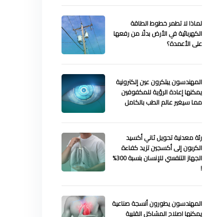
لماذا لا تطمر خطوط الطاقة
الكهربائية في الأرض بدلًا من رفعها
على الأعمدة؟
المهندسون يبتكرون عين إلكترونية
يمكنها إعادة الرؤية للمكفوفين
مما سيغير عالم الطب بالكامل
رئة معدنية تحويل ثاني أكسيد
الكربون إلى أكسجين تزيد كفاءة
الجهاز التنفسي للإنسان بنسبة 300%
!
المهندسون يطورون أنسجة صناعية
يمكنها اصلاح المشاكل القلبية