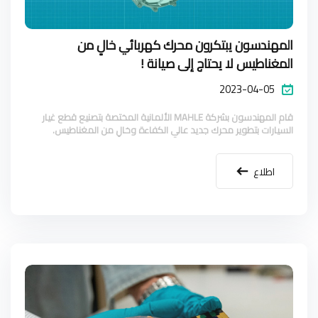
المهندسون يبتكرون محرك كهربائي خالٍ من
المغناطيس لا يحتاج إلى صيانة !
2023-04-05
قام المهندسون بشركة MAHLE الألمانية المختصة بتصنيع قطع غيار
السيارات بتطوير محرك جديد عالي الكفاءة وخالِ من المغناطيس.
اطلاع