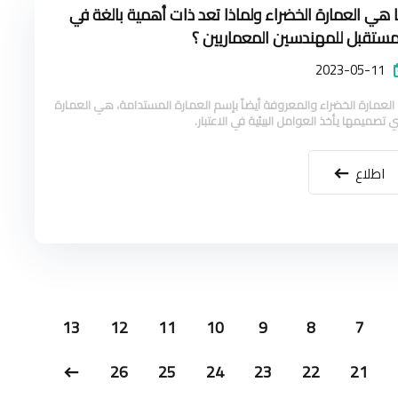
 هي العمارة الخضراء ولماذا تعد ذات أهمية بالغة في
مستقبل للمهندسين المعماريين ؟
2023-05-11
 العمارة الخضراء والمعروفة أيضاً بإسم العمارة المستدامة، هي العمارة
ي تصميمها يأخذ العوامل البيئية في الاعتبار.
اطلاع
13
12
11
10
9
8
7
26
25
24
23
22
21