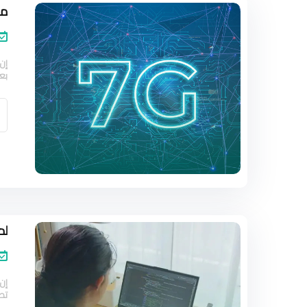
ما هي
بعض
لم
إن
تط