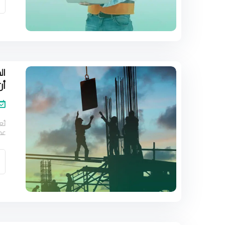
ال
أن
تُع
عمل