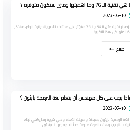
 تقنية الـ 7G وما اهميتها ومتى ستكون متوفره ؟
2023-05-10
إن إصدار تقنية مثل الـ6G والـ7G ستؤثر على مختلف الأمور الحياتية للبشر، سنذكر
اً منها في هذا التقرير!
اطلاع
اذا يجب على كل مهندس أن يتعلم لغة البرمجة بايثون ؟
2023-05-10
 لغة البرمجة بايثون بسيطة وسهلة التعلم وهي قوية بما يكفي لبناء
بيقات الويب وهذه الميزة مهمة جداً للمبرمجين المبتدئين