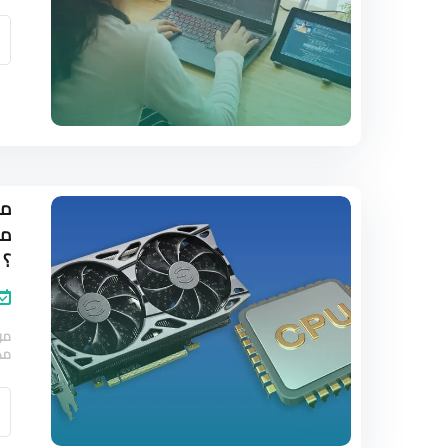
؟
من
مك