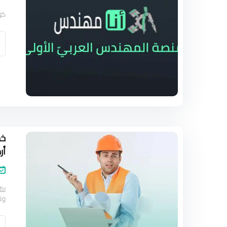
كو
خم
أر
لل
ولهذا 