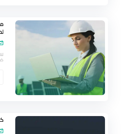
ما
لط
تنا
كم
كو