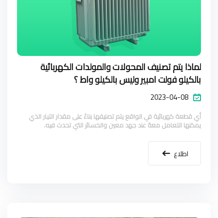
لماذا يتم تصنيف المحولات والمولدات الكهربائية
بالكيلو فولت امبير وليس بالكيلو واط ؟
2023-04-08
أي قطعة كهربائية في الواقع يتم تصنيفها بناءً على مقدار التيار الذي
يمكنها التعامل معهُ عند جهد معين والخسائر التي تحدث فيه.
اطلاع