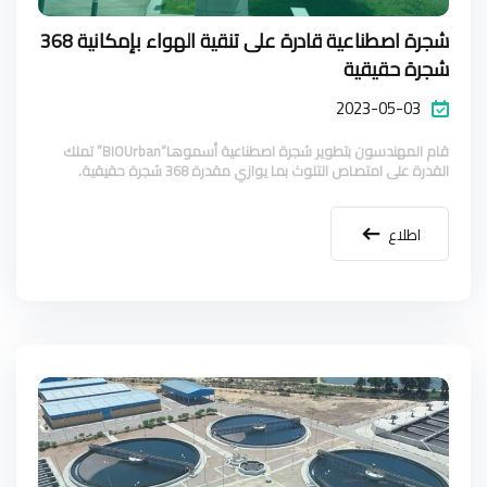
شجرة اصطناعية قادرة على تنقية الهواء بإمكانية 368
شجرة حقيقية
2023-05-03
قام المهندسون بتطوير شجرة اصطناعية أسموها“BIOUrban” تملك
القدرة على امتصاص التلوث بما يوازي مقدرة 368 شجرة حقيقية.
اطلاع