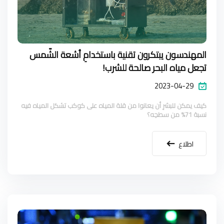
المهندسون يبتكرون تقنية باستخدامِ أشعة الشّمس
تجعل مياه البحر صالحة للشرب!
2023-04-29
كيف يمكن للبشرِ أن يعانوا من قلة المياه على كوكب تشكل المياه فيه
نسبة 71% من سطحِه؟
اطلاع