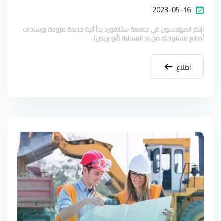
2023-05-16
ابتكر المهندسون في جامعة ستانفورد يداً آلية جدبدة مزودة بوسادات
أصابع مستوحاة من يد السحلية (أبو بريص).
اطلاع